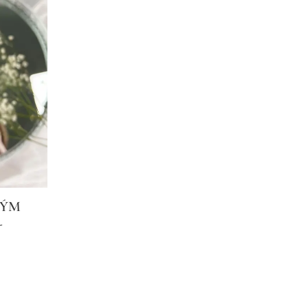
NÝM
-