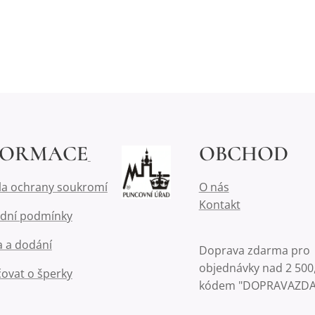
FORMACE
OBCHOD
la ochrany soukromí
O nás
Kontakt
dní podmínky
 a dodání
Doprava zdarma pro
objednávky nad 2 500,
čovat o šperky
kódem "DOPRAVAZD