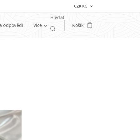
CZK
KČ
Hledat
a odpovědi
Více
Košík