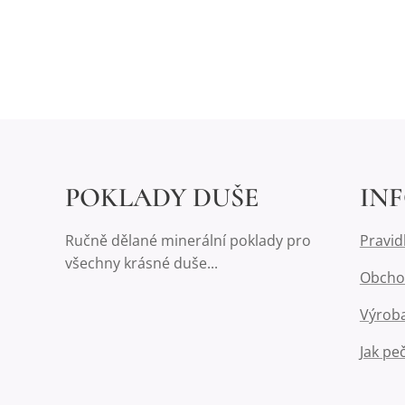
POKLADY DUŠE
IN
Ručně dělané minerální poklady pro
Pravid
všechny krásné duše...
Obcho
Výroba
Jak pe