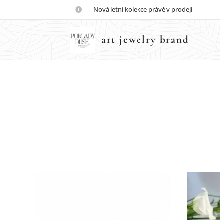
💎Nová letní kolekce právě v prodeji💎
art jewelry brand