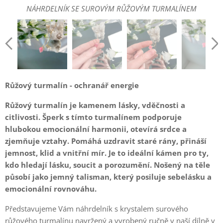
NÁHRDELNÍK SE SUROVÝM RŮŽOVÝM TURMALÍNEM
NÁHRDELNÍK SE SUROVÝM RŮŽOVÝM TURMALÍNEM
NÁHRDELNÍK SE SUROVÝM RŮŽOVÝM TURMALÍNEM
NÁHRDELNÍK SE SUROVÝM RŮŽOVÝM TURMALÍNEM
Růžový turmalín - ochranář energie
Růžový turmalín je kamenem lásky, vděčnosti a
citlivosti. Šperk s tímto turmalínem podporuje
hlubokou emocionální harmonii, otevírá srdce a
zjemňuje vztahy. Pomáhá uzdravit staré rány, přináší
jemnost, klid a vnitřní mír. Je to ideální kámen pro ty,
kdo hledají lásku, soucit a porozumění. Nošený na těle
působí jako jemný talisman, který posiluje sebelásku a
emocionální rovnováhu.
Představujeme Vám náhrdelník s krystalem surového
růžového turmalínu navržený a vyrobený ručně v naší dílně v