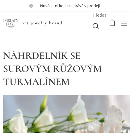
💎Nová letní kolekce právě v prodeji💎
Hledat
art jewelry brand
NÁHRDELNÍK SE
SUROVÝM RŮŽOVÝM
TURMALÍNEM