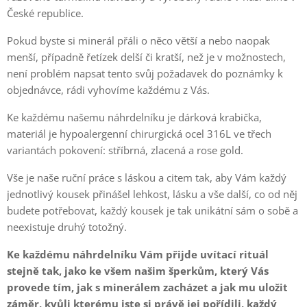
České republice.
Pokud byste si minerál přáli o něco větší a nebo naopak
menší, případně řetízek delší či kratší, než je v možnostech,
není problém napsat tento svůj požadavek do poznámky k
objednávce, rádi vyhovíme každému z Vás.
Ke každému našemu náhrdelníku je dárková krabička,
materiál je hypoalergenní chirurgická ocel 316L ve třech
variantách pokovení: stříbrná, zlacená a rose gold.
Vše je naše ruční práce s láskou a citem tak, aby Vám každý
jednotlivý kousek přinášel lehkost, lásku a vše další, co od něj
budete potřebovat, každý kousek je tak unikátní sám o sobě a
neexistuje druhý totožný.
Ke každému náhrdelníku Vám přijde uvítací rituál
stejně tak, jako ke všem našim šperkům, který Vás
provede tím, jak s minerálem zacházet a jak mu uložit
záměr, kvůli kterému jste si právě jej pořídili, každý