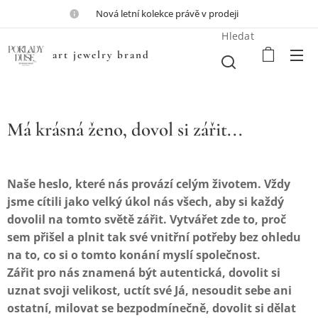
💎Nová letní kolekce právě v prodeji💎
Hledat
art jewelry brand
Má krásná ženo, dovol si zářit...
Naše heslo, které nás provází celým životem. Vždy
jsme cítili jako velký úkol nás všech, aby si každý
dovolil na tomto světě zářit. Vytvářet zde to, proč
sem přišel a plnit tak své vnitřní potřeby bez ohledu
na to, co si o tomto konání myslí společnost.
Zářit pro nás znamená být autentická, dovolit si
uznat svoji velikost, uctít své Já, nesoudit sebe ani
ostatní, milovat se bezpodmínečně, dovolit si dělat