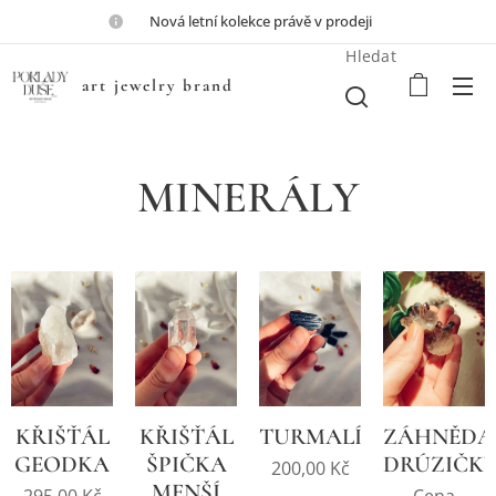
💎Nová letní kolekce právě v prodeji💎
Hledat
art jewelry brand
MINERÁLY
KŘIŠŤÁL
KŘIŠŤÁL
TURMALÍN
ZÁHNĚDA
GEODKA
ŠPIČKA
DRÚZIČK
200,00
Kč
MENŠÍ
295,00
Kč
Cena