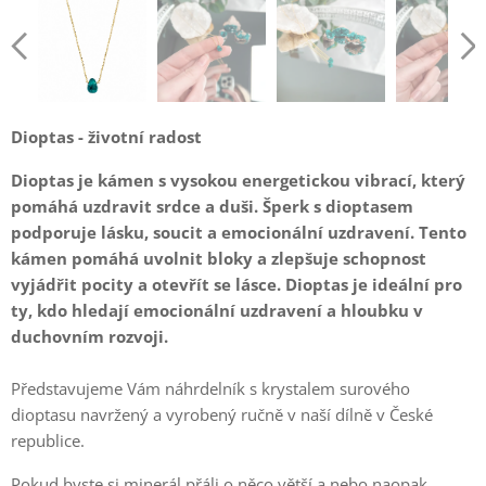
Dioptas - životní radost
Dioptas je kámen s vysokou energetickou vibrací, který
pomáhá uzdravit srdce a duši. Šperk s dioptasem
podporuje lásku, soucit a emocionální uzdravení. Tento
kámen pomáhá uvolnit bloky a zlepšuje schopnost
vyjádřit pocity a otevřít se lásce. Dioptas je ideální pro
ty, kdo hledají emocionální uzdravení a hloubku v
duchovním rozvoji.
Představujeme Vám náhrdelník s krystalem surového
dioptasu navržený a vyrobený ručně v naší dílně v České
republice.
Pokud byste si minerál přáli o něco větší a nebo naopak