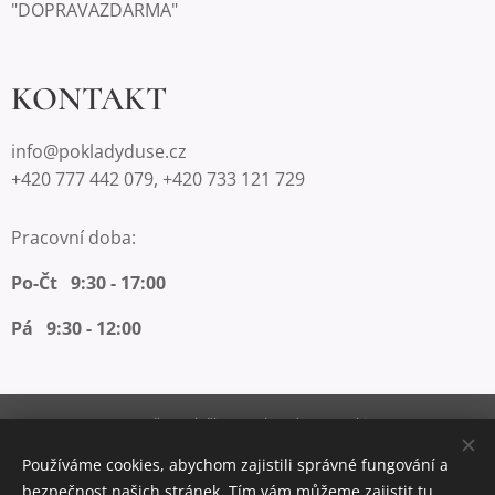
"DOPRAVAZDARMA"
KONTAKT
info@pokladyduse.cz
+420 777 442 079, +420 733 121 729
Pracovní doba:
Po-Čt 9:30 - 17:00
Pá 9:30 - 12:00
Vytvořeno službou
Webnode
Cookies
Používáme cookies, abychom zajistili správné fungování a
Měna
bezpečnost našich stránek. Tím vám můžeme zajistit tu