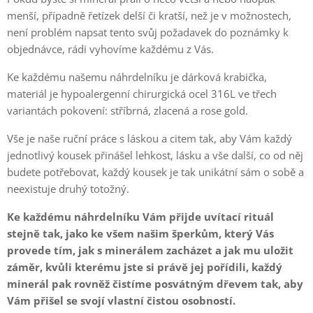
menší, případně řetízek delší či kratší, než je v možnostech,
není problém napsat tento svůj požadavek do poznámky k
objednávce, rádi vyhovíme každému z Vás.
Ke každému našemu náhrdelníku je dárková krabička,
materiál je hypoalergenní chirurgická ocel 316L ve třech
variantách pokovení: stříbrná, zlacená a rose gold.
Vše je naše ruční práce s láskou a citem tak, aby Vám každý
jednotlivý kousek přinášel lehkost, lásku a vše další, co od něj
budete potřebovat, každý kousek je tak unikátní sám o sobě a
neexistuje druhý totožný.
Ke každému náhrdelníku Vám přijde uvítací rituál
stejně tak, jako ke všem našim šperkům, který Vás
provede tím, jak s minerálem zacházet a jak mu uložit
záměr, kvůli kterému jste si právě jej pořídili, každý
minerál pak rovněž čistíme posvátným dřevem tak, aby
Vám přišel se svojí vlastní čistou osobností.