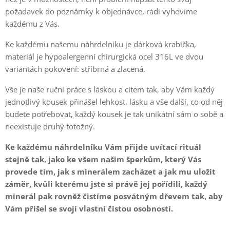
požadavek do poznámky k objednávce, rádi vyhovíme
každému z Vás.
Ke každému našemu náhrdelníku je dárková krabička,
materiál je hypoalergenní chirurgická ocel 316L ve dvou
variantách pokovení: stříbrná a zlacená.
Vše je naše ruční práce s láskou a citem tak, aby Vám každý
jednotlivý kousek přinášel lehkost, lásku a vše další, co od něj
budete potřebovat, každý kousek je tak unikátní sám o sobě a
neexistuje druhý totožný.
Ke každému náhrdelníku Vám přijde uvítací rituál
stejně tak, jako ke všem našim šperkům, který Vás
provede tím, jak s minerálem zacházet a jak mu uložit
záměr, kvůli kterému jste si právě jej pořídili, každý
minerál pak rovněž čistíme posvátným dřevem tak, aby
Vám přišel se svojí vlastní čistou osobností.