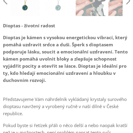
Dioptas - životní radost
Dioptas je kámen s vysokou energetickou vibrací, který
pomáhá uzdravit srdce a duši. Šperk s dioptasem
podporuje lásku, soucit a emocionální uzdravení. Tento
kámen pomáhá uvolnit bloky a zlepšuje schopnost
vyjádřit pocity a otevřít se lásce. Dioptas je ideální pro
ty, kdo hledají emocionální uzdravení a hloubku v
duchovním rozvoji.
Představujeme Vám náhrdelník vykládaný krystaly surového
dioptasu navržený a vyrobený ručně v naší dílně v České
republice.
Pokud byste si řetízek přáli o něco delší a nebo naopak kratší
než je v možnostech, není problém napsat tento svůj