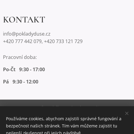
KONTAKT
info@pokladyduse.cz
+420 777 442 079, +420 733 121 729
Pracovní doba:
Po-Čt 9:30 - 17:00
Pá 9:30 - 12:00
Vytvořeno službou
Webnode
Cookies
Používáme cookies, abychom zajistili správné fungování a
Měna
bezpečnost našich stránek. Tím vám můžeme zajistit tu
CZK Kč
EUR €
nejlepší zkušenost při jejich návštěvě.