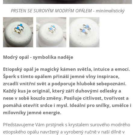
PRSTEN SE SUROVÝM MODRÝM OPÁLEM - minimalistický
PRSTEN SE SUROVÝM MODRÝM OPÁLEM - minimalistický
PRSTEN SE SUROVÝM MODRÝM OPÁLEM - minimalistický
Modrý opál - symbolika naděje
Etiopský opál je magický kámen světla, intuice a emocí.
Šperk s tímto opálem přináší jemné vlny inspirace,
zrcadlí vnitřní svět a podporuje hluboké sebepoznání.
Každý kus je originál, který září duhovými odlesky a
nese v sobě kouzlo změny. Posiluje citlivost, tvořivost a
pomáhá otevřít srdce i mysl. Ideální pro snílky, umělce i
milovníky jemné energie.
Představujeme Vám prstýnek s krystalem surového modrého
etiopského opálu navržený a vyrobený ručně v naší dílně v