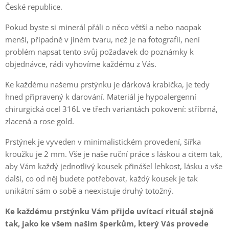
České republice.
Pokud byste si minerál přáli o něco větší a nebo naopak
menší, případně v jiném tvaru, než je na fotografii, není
problém napsat tento svůj požadavek do poznámky k
objednávce, rádi vyhovíme každému z Vás.
Ke každému našemu prstýnku je dárková krabička, je tedy
hned připravený k darování. Materiál je hypoalergenní
chirurgická ocel 316L ve třech variantách pokovení: stříbrná,
zlacená a rose gold.
Prstýnek je vyveden v minimalistickém provedení, šířka
kroužku je 2 mm. Vše je naše ruční práce s láskou a citem tak,
aby Vám každý jednotlivý kousek přinášel lehkost, lásku a vše
další, co od něj budete potřebovat, každý kousek je tak
unikátní sám o sobě a neexistuje druhý totožný.
Ke každému prstýnku Vám přijde uvítací rituál stejně
tak, jako ke všem našim šperkům, který Vás provede