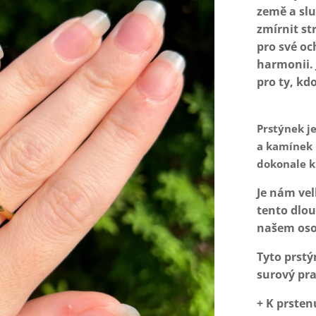
země a slu
zmírnit st
pro své oc
harmonii. 
pro ty, kd
Prstýnek je
a kamínek 
dokonale k
Je nám ve
tento dlo
našem oso
Tyto prstý
surový pra
+ K prsten