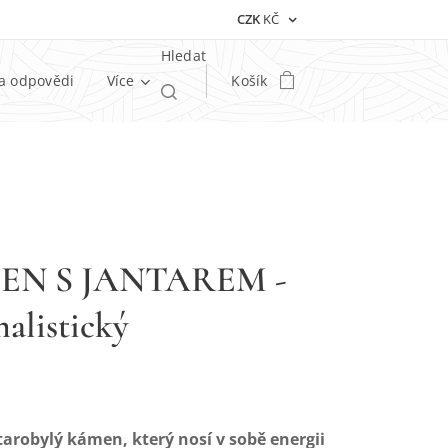
CZK
KČ
Hledat
a odpovědi
Více
Košík
EN S JANTAREM -
alistický
starobylý kámen, který nosí v sobě energii