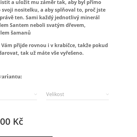
istit a uložit mu záměr tak, aby byl přímo
 svoji nositelku, a aby splňoval to, proč jste
a právě ten. Sami každý jednotlivý minerál
alem Santem neboli svatým dřevem,
dlem šamanů
 Vám přijde rovnou i v krabičce, takže pokud
 darovat, tak už máte vše vyřešeno.
variantu:
Velikost
,00
Kč