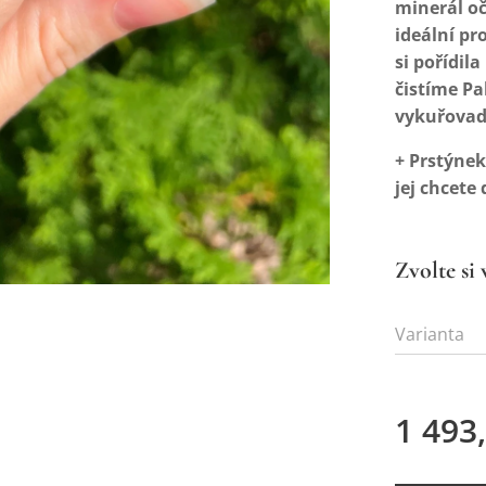
minerál oč
ideální pro
si pořídil
čistíme P
vykuřova
+ Prstýnek
jej chcete
Zvolte si 
Varianta
1 493