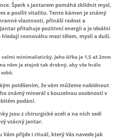
nce. Šperk s jantarem pomáhá zklidnit mysl,
res a posílit vitalitu. Tento kámen je známý
hranné vlastnosti, přináší radost a
Jantar přitahuje pozitivní energii a je ideální
o hledají rovnováhu mezi tělem, myslí a duší.
 velmi minimalistický. Jeho šířka je 1,5 až 2mm
na něm je stejně tak drobný, aby vše hrálo
 sobě.
lkým potěšením, že vám můžeme nabídnout
uho známý minerál s kouzelnou osobností v
bitém podání.
nky jsou z chirurgické oceli a na nich sedí
vý vzácný jantar.
u Vám přijde i rituál, který Vás navede jak