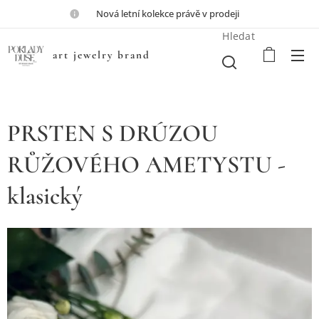
💎Nová letní kolekce právě v prodeji💎
Hledat
art jewelry brand
PRSTEN S DRÚZOU
RŮŽOVÉHO AMETYSTU -
klasický