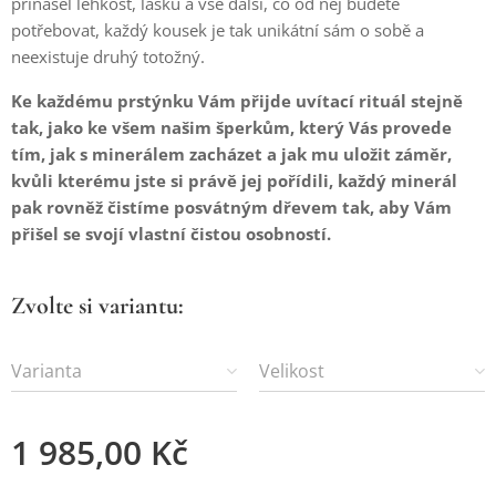
přinášel lehkost, lásku a vše další, co od něj budete
potřebovat, každý kousek je tak unikátní sám o sobě a
neexistuje druhý totožný.
Ke každému prstýnku Vám přijde uvítací rituál stejně
tak, jako ke všem našim šperkům, který Vás provede
tím, jak s minerálem zacházet a jak mu uložit záměr,
kvůli kterému jste si právě jej pořídili, každý minerál
pak rovněž čistíme posvátným dřevem tak, aby Vám
přišel se svojí vlastní čistou osobností.
Zvolte si variantu:
Varianta
Velikost
1 985,00
Kč