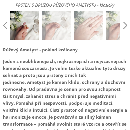
PRSTEN S DRÚZOU RŮŽOVÉHO AMETYSTU - klasický
PRSTEN S DRÚZOU RŮŽOVÉHO AMETYSTU - klasický
PRSTEN S DRÚZOU RŮŽOVÉHO AMETYSTU - klasický
PRSTEN S DRÚZOU RŮŽOVÉHO AMETYSTU - klasický
Růžový Ametyst - poklad královny
Jeden z neoblíbenějších, nejkrásnějších a nejvzácnějších
kamenů současnosti. Je velmi těžké aktuálně tyto drúzy
sehnat a proto jsou prsteny z nich tak
jedinečné.
Ametyst je kámen klidu, ochrany a duchovní
rovnováhy. Od pradávna je ceněn pro svou schopnost
tišit mysl, zahánět stres a chránit před negativními
vlivy. Pomáhá při nespavosti, podporuje meditaci,
vnitřní klid a intuici. Čistí prostor od negativní energie a
harmonizuje emoce. Je považován za silný kámen
transformace – pomáhá uvolnit staré vzorce a otevřít se