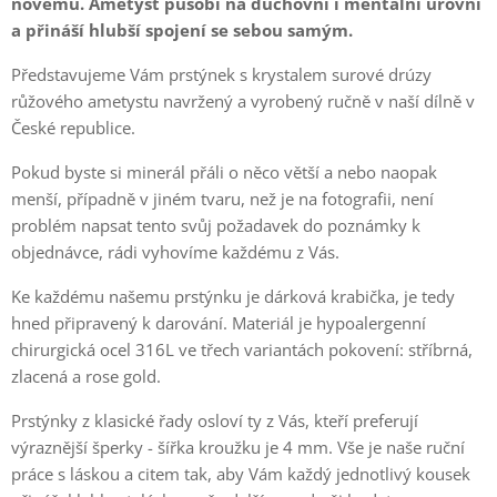
novému. Ametyst působí na duchovní i mentální úrovni
a přináší hlubší spojení se sebou samým.
Představujeme Vám prstýnek s krystalem surové drúzy
růžového ametystu navržený a vyrobený ručně v naší dílně v
České republice.
Pokud byste si minerál přáli o něco větší a nebo naopak
menší, případně v jiném tvaru, než je na fotografii, není
problém napsat tento svůj požadavek do poznámky k
objednávce, rádi vyhovíme každému z Vás.
Ke každému našemu prstýnku je dárková krabička, je tedy
hned připravený k darování. Materiál je hypoalergenní
chirurgická ocel 316L ve třech variantách pokovení: stříbrná,
zlacená a rose gold.
Prstýnky z klasické řady osloví ty z Vás, kteří preferují
výraznější šperky - šířka kroužku je 4 mm. Vše je naše ruční
práce s láskou a citem tak, aby Vám každý jednotlivý kousek