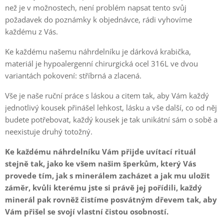
než je v možnostech, není problém napsat tento svůj
požadavek do poznámky k objednávce, rádi vyhovíme
každému z Vás.
Ke každému našemu náhrdelníku je dárková krabička,
materiál je hypoalergenní chirurgická ocel 316L ve dvou
variantách pokovení: stříbrná a zlacená.
Vše je naše ruční práce s láskou a citem tak, aby Vám každý
jednotlivý kousek přinášel lehkost, lásku a vše další, co od něj
budete potřebovat, každý kousek je tak unikátní sám o sobě a
neexistuje druhý totožný.
Ke každému náhrdelníku Vám přijde uvítací rituál
stejně tak, jako ke všem našim šperkům, který Vás
provede tím, jak s minerálem zacházet a jak mu uložit
záměr, kvůli kterému jste si právě jej pořídili, každý
minerál pak rovněž čistíme posvátným dřevem tak, aby
Vám přišel se svojí vlastní čistou osobností.