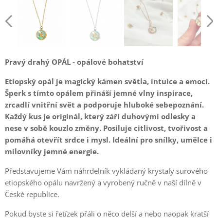
Pravý drahý OPÁL - opálové bohatství
Etiopský opál je magický kámen světla, intuice a emocí.
Šperk s tímto opálem přináší jemné vlny inspirace,
zrcadlí vnitřní svět a podporuje hluboké sebepoznání.
Každý kus je originál, který září duhovými odlesky a
nese v sobě kouzlo změny. Posiluje citlivost, tvořivost a
pomáhá otevřít srdce i mysl. Ideální pro snílky, umělce i
milovníky jemné energie.
Představujeme Vám náhrdelník vykládaný krystaly surového
etiopského opálu navržený a vyrobený ručně v naší dílně v
České republice.
Pokud byste si řetízek přáli o něco delší a nebo naopak kratší