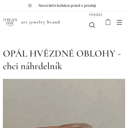
💎Nová letní kolekce právě v prodeji💎
Hledat
art jewelry brand
OPÁL HVĚZDNÉ OBLOHY -
chci náhrdelník