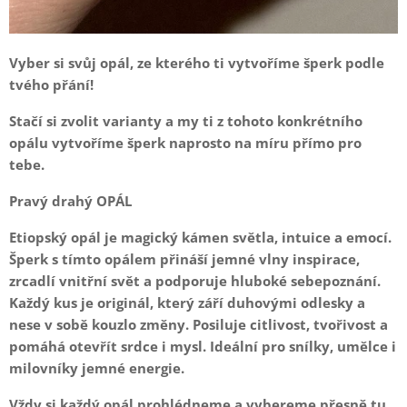
Vyber si svůj opál, ze kterého ti vytvoříme šperk podle
tvého přání!
Stačí si zvolit varianty a my ti z tohoto konkrétního
opálu vytvoříme šperk naprosto na míru přímo pro
tebe.
Pravý drahý OPÁL
Etiopský opál je magický kámen světla, intuice a emocí.
Šperk s tímto opálem přináší jemné vlny inspirace,
zrcadlí vnitřní svět a podporuje hluboké sebepoznání.
Každý kus je originál, který září duhovými odlesky a
nese v sobě kouzlo změny. Posiluje citlivost, tvořivost a
pomáhá otevřít srdce i mysl. Ideální pro snílky, umělce i
milovníky jemné energie.
Vždy si každý opál prohlédneme a vybereme přesně tu