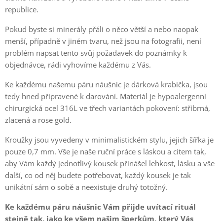
republice.
Pokud byste si minerály přáli o něco větší a nebo naopak
menší, případně v jiném tvaru, než jsou na fotografii, není
problém napsat tento svůj požadavek do poznámky k
objednávce, rádi vyhovíme každému z Vás.
Ke každému našemu páru náušnic je dárková krabička, jsou
tedy hned připravené k darování. Materiál je hypoalergenní
chirurgická ocel 316L ve třech variantách pokovení: stříbrná,
zlacená a rose gold.
Kroužky jsou vyvedeny v minimalistickém stylu, jejich šířka je
pouze 0,7 mm. Vše je naše ruční práce s láskou a citem tak,
aby Vám každý jednotlivý kousek přinášel lehkost, lásku a vše
další, co od něj budete potřebovat, každý kousek je tak
unikátní sám o sobě a neexistuje druhý totožný.
Ke každému páru náušnic Vám přijde uvítací rituál
stejně tak, jako ke všem našim šperkům, který Vás