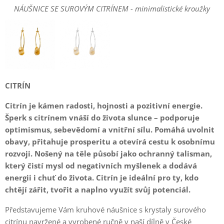
NÁUŠNICE SE SUROVÝM CITRÍNEM - minimalistické kroužky
NÁUŠNICE SE SUROVÝM CITRÍNEM - minimalistické kroužky
CITRÍN
Citrín je kámen radosti, hojnosti a pozitivní energie.
Šperk s citrínem vnáší do života slunce – podporuje
optimismus, sebevědomí a vnitřní sílu. Pomáhá uvolnit
obavy, přitahuje prosperitu a otevírá cestu k osobnímu
rozvoji. Nošený na těle působí jako ochranný talisman,
který čistí mysl od negativních myšlenek a dodává
energii i chuť do života. Citrín je ideální pro ty, kdo
chtějí zářit, tvořit a naplno využít svůj potenciál.
Představujeme Vám kruhové náušnice s krystaly surového
citrínu navržené a vyrobené ručně v naší dílně v České