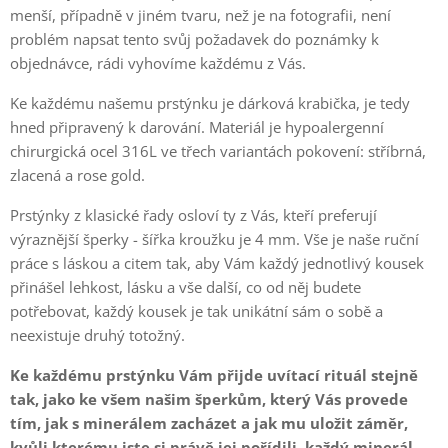
menší, případně v jiném tvaru, než je na fotografii, není
problém napsat tento svůj požadavek do poznámky k
objednávce, rádi vyhovíme každému z Vás.
Ke každému našemu prstýnku je dárková krabička, je tedy
hned připravený k darování. Materiál je hypoalergenní
chirurgická ocel 316L ve třech variantách pokovení: stříbrná,
zlacená a rose gold.
Prstýnky z klasické řady osloví ty z Vás, kteří preferují
výraznější šperky - šířka kroužku je 4 mm. Vše je naše ruční
práce s láskou a citem tak, aby Vám každý jednotlivý kousek
přinášel lehkost, lásku a vše další, co od něj budete
potřebovat, každý kousek je tak unikátní sám o sobě a
neexistuje druhý totožný.
Ke každému prstýnku Vám přijde uvítací rituál stejně
tak, jako ke všem našim šperkům, který Vás provede
tím, jak s minerálem zacházet a jak mu uložit záměr,
kvůli kterému jste si právě jej pořídili, každý minerál