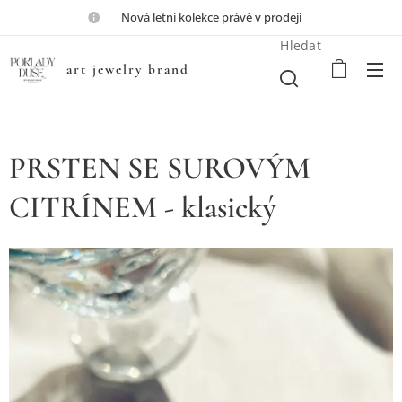
💎Nová letní kolekce právě v prodeji💎
Hledat
art jewelry brand
PRSTEN SE SUROVÝM
CITRÍNEM - klasický