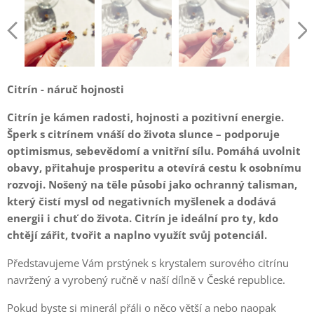
Citrín - náruč hojnosti
Citrín je kámen radosti, hojnosti a pozitivní energie.
Šperk s citrínem vnáší do života slunce – podporuje
optimismus, sebevědomí a vnitřní sílu. Pomáhá uvolnit
obavy, přitahuje prosperitu a otevírá cestu k osobnímu
rozvoji. Nošený na těle působí jako ochranný talisman,
který čistí mysl od negativních myšlenek a dodává
energii i chuť do života. Citrín je ideální pro ty, kdo
chtějí zářit, tvořit a naplno využít svůj potenciál.
Představujeme Vám prstýnek s krystalem surového citrínu
navržený a vyrobený ručně v naší dílně v České republice.
Pokud byste si minerál přáli o něco větší a nebo naopak