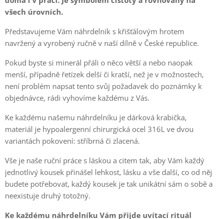
všech úrovních.
Představujeme Vám náhrdelník s křišťálovým hrotem
navržený a vyrobený ručně v naší dílně v České republice.
Pokud byste si minerál přáli o něco větší a nebo naopak
menší, případně řetízek delší či kratší, než je v možnostech,
není problém napsat tento svůj požadavek do poznámky k
objednávce, rádi vyhovíme každému z Vás.
Ke každému našemu náhrdelníku je dárková krabička,
materiál je hypoalergenní chirurgická ocel 316L ve dvou
variantách pokovení: stříbrná či zlacená.
Vše je naše ruční práce s láskou a citem tak, aby Vám každý
jednotlivý kousek přinášel lehkost, lásku a vše další, co od něj
budete potřebovat, každý kousek je tak unikátní sám o sobě a
neexistuje druhý totožný.
Ke každému náhrdelníku Vám přijde uvítací rituál