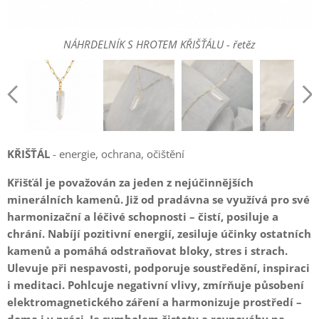
NÁHRDELNÍK S HROTEM KŘIŠŤÁLU - řetěz
NÁHRDELNÍK S HROTEM KŘIŠŤÁLU - řetěz
NÁHRDELNÍK S HROTEM KŘIŠŤÁLU - řetěz
NÁHRDELNÍK S HROTEM KŘIŠŤÁLU - řetěz
NÁHRDELNÍK S HROTEM KŘIŠŤÁLU - řetěz
NÁHRDELNÍK S HROTEM KŘIŠŤÁLU - řetěz
NÁHRDELNÍK S HROTEM KŘIŠŤÁLU - řetěz
NÁHRDELNÍK S HROTEM KŘIŠŤÁLU - řetěz
KŘIŠŤÁL
- energie, ochrana, očištění
Křišťál je považován za jeden z nejúčinnějších
minerálních kamenů. Již od pradávna se využívá pro své
harmonizační a léčivé schopnosti – čistí, posiluje a
chrání. Nabíjí pozitivní energií, zesiluje účinky ostatních
kamenů a pomáhá odstraňovat bloky, stres i strach.
Ulevuje při nespavosti, podporuje soustředění, inspiraci
i meditaci. Pohlcuje negativní vlivy, zmírňuje působení
elektromagnetického záření a harmonizuje prostředí –
doma i v práci. Je symbolem čistoty a rovnováhy na