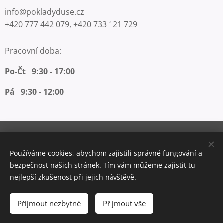
info@pokladyduse.cz
+420 777 442 079, +420 733 121 729
Pracovní doba:
Po-Čt 9:30 - 17:00
Pá 9:30 - 12:00
Vytvořeno službou
Webnode
Cookies
Používáme cookies, abychom zajistili správné fungování a
Měna
bezpečnost našich stránek. Tím vám můžeme zajistit tu
CZK Kč
EUR €
nejlepší zkušenost při jejich návštěvě.
Do košíku
Přijmout nezbytné
Přijmout vše