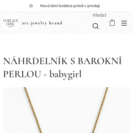
💎Nová letní kolekce právě v prodeji💎
Hledat
art jewelry brand
NÁHRDELNÍK S BAROKNÍ
PERLOU - babygirl