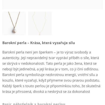
Barokní perla – Krása, která vyzařuje sílu
Barokní perla není jen šperkem – je to výraz svobody a
autenticity. Její nepravidelný tvar vypráví příběh o síle, která
se skrývá v nedokonalosti. Tato perla je jako žena, která se
nebojí být jedinečná, a její krása je v tom, co ji činí odlišnou.
Barokní perla symbolizuje nezkrotnou energii, vnitřní sílu a
kouzlo, které vyzařují, když přijmeme svou pravou podstatu.
Každý šperk s touto perlou je připomínkou toho, že skutečná
krása je přirozená, divoká a neskrývá se za dokonalost
Basic náhrdelník s barokní perlou