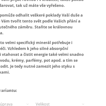
 darovat, tak už máte vše vyřešeno.
pomůže odhalit veškeré poklady Vaší duše a
ám tvořit tento svět podle Vašich přání a
utečného záměru. Staňte se královnou
a.
to velmi specifický minerál potřebuje i
péči. Vzhledem k jeho silné absorpční
 vtahovat a čistit energie také velmi snadno
vodu, krémy, parfémy, pot apod. a tím se
dit. Je tedy nutné zamezit jeho styku s
kami.
variantu:
 úprava
Velikost