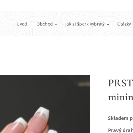
Úvod
Obchod
Jak si šperk vybrat?
Otázky 
PRST
minim
Skladem pr
Pravý dra