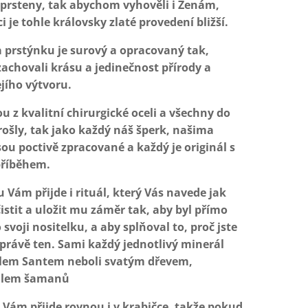
prsteny, tak abychom vyhověli i Ženám,
ci je tohle královsky zlaté provedení bližší.
 prstýnku je surový a opracovaný tak,
chovali krásu a jedinečnost přírody a
jího výtvoru.
ou z kvalitní chirurgické oceli a všechny do
ošly, tak jako každý náš šperk, našima
ou poctivě zpracované a každý je originál s
příběhem.
u Vám přijde i rituál, který Vás navede jak
istit a uložit mu záměr tak, aby byl přímo
 svoji nositelku, a aby splňoval to, proč jste
a právě ten. Sami každý jednotlivý minerál
alem Santem neboli svatým dřevem,
dlem šamanů
 Vám přijde rovnou i v krabičce, takže pokud