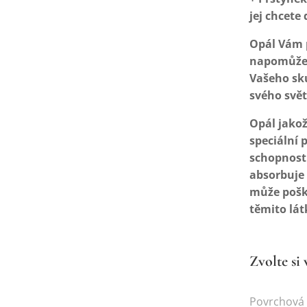
jej chcete
Opál Vám 
napomůže V
Vašeho sk
svého svět
Opál jakož
speciální 
schopnosti
absorbuje 
může poško
těmito lát
Zvolte si 
Povrchová