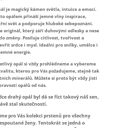
pál je magický kámen světla, intuice a emocí.
mto opálem přináší jemné vlny inspirace,
itřní svět a podporuje hluboké sebepoznání.
e originál, který září duhovými odlesky a nese
lo změny. Posiluje citlivost, tvořivost a
řít srdce i mysl. Ideální pro snílky, umělce i
jemné energie.
otlivý opál si vždy prohlédneme a vybereme
kvalitu, kterou pro Vás požadujeme, stejně tak
tních minerálů. Můžete si proto být vždy jisti
pravostí opálů od nás.
dce drahý opál byl dá se říct takový náš sen,
rávě stal skutečností.
jsme pro Vás kolekci prstenů pro všechny
espoutané ženy. Tentokrát se jedná o