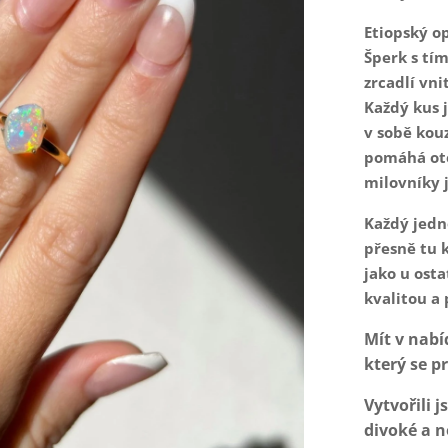
Etiopský o
Šperk s tí
zrcadlí vn
Každý kus j
v sobě kouz
pomáhá otev
milovníky 
Každý jedn
přesně tu 
jako u osta
kvalitou a 
Mít v nabí
který se p
Vytvořili 
divoké a n