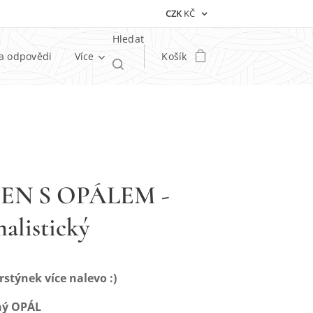
CZK
KČ
Hledat
a odpovědi
Více
Košík
EN S OPÁLEM -
alistický
stýnek více nalevo :)
hý OPÁL