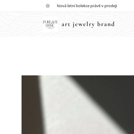
💎Nová letní kolekce právě v prodeji💎
art jewelry brand