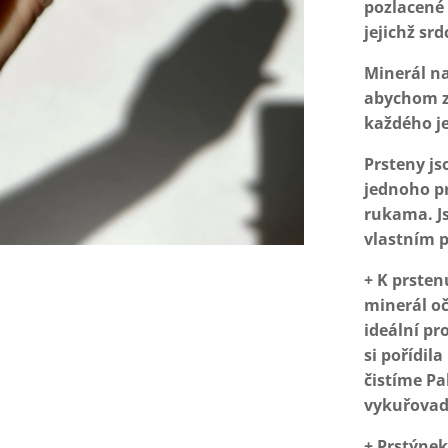
pozlacené 
jejichž srd
Minerál na
abychom za
každého je
Prsteny js
jednoho pr
rukama. Js
vlastním 
+ K prsten
minerál oč
ideální pro
si pořídil
čistíme P
vykuřova
+ Prstýnek