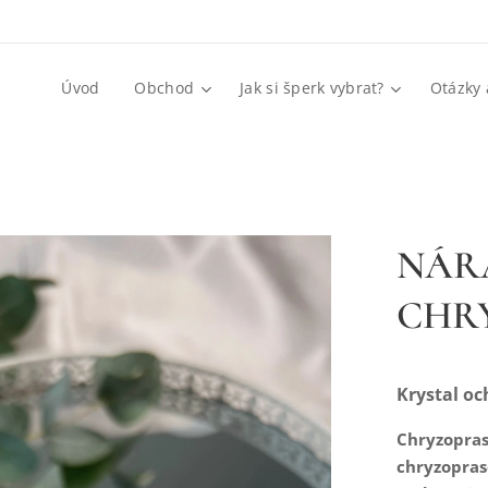
Úvod
Obchod
Jak si šperk vybrat?
Otázky 
NÁR
CHR
Krystal oc
Chryzopras
chryzopras