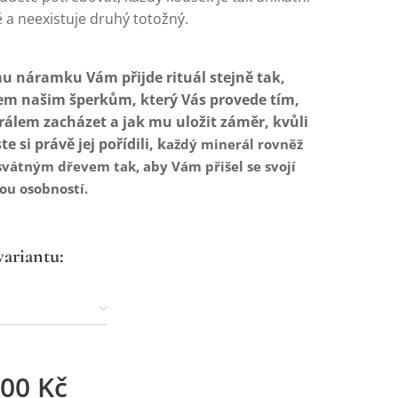
 a neexistuje druhý totožný.
u náramku Vám přijde rituál stejně tak,
šem našim šperkům, který Vás provede tím,
rálem zacházet a jak mu uložit záměr, kvůli
e si právě jej pořídili, k
aždý minerál rovněž
svátným dřevem tak, aby Vám přišel se svojí
tou osobností.
variantu:
,00
Kč