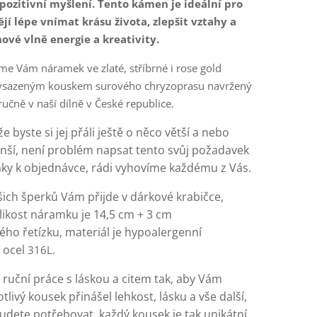
pozitivní myšlení. Tento kámen je ideální pro
ějí lépe vnímat krásu života, zlepšit vztahy a
nové vlně energie a kreativity.
me Vám náramek ve zlaté, stříbrné i rose gold
 vsazeným kouskem surového chryzoprasu navržený
ručně v naší dílně v České republice.
že byste si jej přáli ještě o něco větší a nebo
ší, není problém napsat tento svůj požadavek
y k objednávce, rádi vyhovíme každému z Vás.
šich šperků Vám přijde v dárkové krabičce,
likost náramku je 14,5 cm + 3 cm
ého řetízku, materiál je hypoalergenní
á ocel
316L
.
 ruční práce s láskou a citem tak, aby Vám
tlivý kousek přinášel lehkost, lásku a vše další,
udete potřebovat, každý kousek je tak unikátní