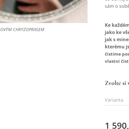
sám o sobě
Ke každém
ROVÝM CHRYZOPRASEM
ROVÝM CHRYZOPRASEM
jako ke v
jak s mine
kterému jst
čistíme po
vlastní čis
Zvolte si 
Varianta
1 590