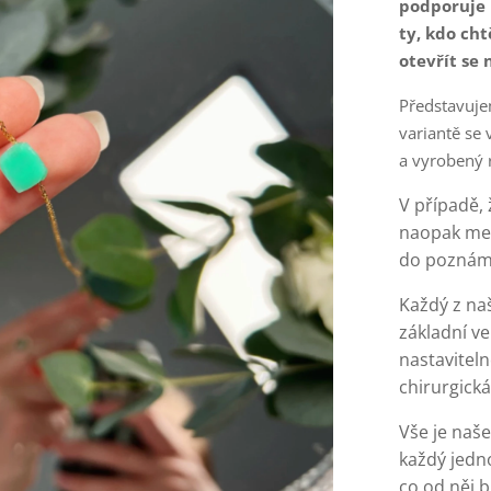
podporuje 
ty, kdo cht
otevřít se 
Představuje
variantě se
a vyrobený
V případě, 
naopak men
do poznámk
Každý z na
základní ve
nastaviteln
chirurgick
Vše je naše
každý jedno
co od něj b