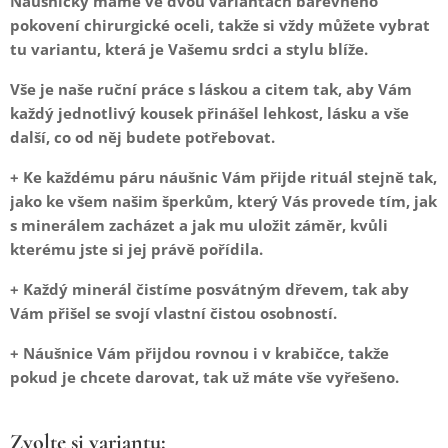
Náušničky máme ve dvou variantách barevného
pokovení chirurgické oceli, takže si vždy můžete vybrat
tu variantu, která je Vašemu srdci a stylu blíže.
Vše je naše ruční práce s láskou a citem tak, aby Vám
každý jednotlivý kousek přinášel lehkost, lásku a vše
další, co od něj budete potřebovat.
+ Ke každému páru náušnic Vám přijde rituál stejně tak,
jako ke všem našim šperkům, který Vás provede tím, jak
s minerálem zacházet a jak mu uložit záměr, kvůli
kterému jste si jej právě pořídila.
+ Každý minerál čistíme posvátným dřevem, tak aby
Vám přišel se svojí vlastní čistou osobností.
+ Náušnice Vám přijdou rovnou i v krabičce, takže
pokud je chcete darovat, tak už máte vše vyřešeno.
Zvolte si variantu: