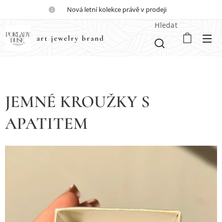
💎Nová letní kolekce právě v prodeji💎
Hledat
art jewelry brand
JEMNÉ KROUŽKY S
APATITEM