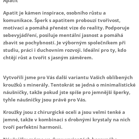
Apatit
Apatit je kámen inspirace, osobního růstu a
komunikace. Šperk s apatitem probouzí tvořivost,
motivaci a pomáhá přenést vize do reality. Podporuje
sebevyjádření, posiluje mentální jasnost a pomáhá
zbavit se pochybností. Je výborným společníkem při
studiu, práci i duchovním rozvoji. Ideální pro ty, kdo
chtějí růst a tvořit s jasným záměrem.
Vytvořili jsme pro Vás další variantu Vašich oblíbených
kroužků s minerály. Tentokrát se jedná o minimalistické
náušničky, takže pokud jste spíše pro jemnější šperky,
tyhle náušničky jsou právě pro Vás.
Kroužky jsou z chirurgické oceli a jsou velmi tenké a
jemné, takže v kombinaci s drobnými krystaly na nich
tvoří perfektní harmonii.