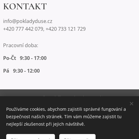
KONTAKT
info@pokladyduse.cz
+420 777 442 079, +420 733 121 729
Pracovní doba:
Po-Čt 9:30 - 17:00
Pá 9:30 - 12:00
Vytvořeno službou
Webnode
Cookies
Používáme cookies, abychom zajistili správné fungování a
Měna
bezpečnost našich stránek. Tím vám můžeme zajistit tu
CZK Kč
EUR €
nejlepší zkušenost při jejich návštěvě.