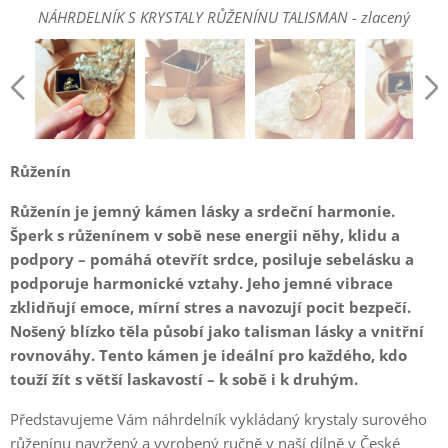
NÁHRDELNÍK S KRYSTALY RŮŽENÍNU TALISMAN - zlacený
NÁHRDELNÍK S KRYSTALY RŮŽENÍNU TALISMAN - zlacený
NÁHRDELNÍK S KRYSTALY RŮŽENÍNU TALISMAN - zlacený
NÁHRDELNÍK S KRYSTALY RŮŽENÍNU TALISMAN - zlacený
NÁHRDELNÍK S KRYSTALY RŮŽENÍNU TALISMAN - zlacený
Růženín
Růženín je jemný kámen lásky a srdeční harmonie.
Šperk s růženínem v sobě nese energii něhy, klidu a
podpory – pomáhá otevřít srdce, posiluje sebelásku a
podporuje harmonické vztahy. Jeho jemné vibrace
zklidňují emoce, mírní stres a navozují pocit bezpečí.
Nošený blízko těla působí jako talisman lásky a vnitřní
rovnováhy. Tento kámen je ideální pro každého, kdo
touží žít s větší laskavostí – k sobě i k druhým.
Představujeme Vám náhrdelník vykládaný krystaly surového
růženínu navržený a vyrobený ručně v naší dílně v České