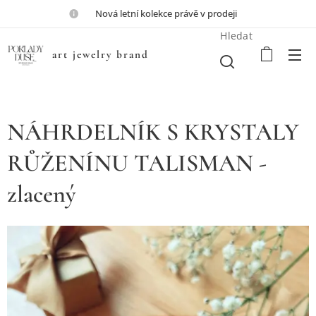
💎Nová letní kolekce právě v prodeji💎
Hledat
art jewelry brand
NÁHRDELNÍK S KRYSTALY
RŮŽENÍNU TALISMAN -
zlacený