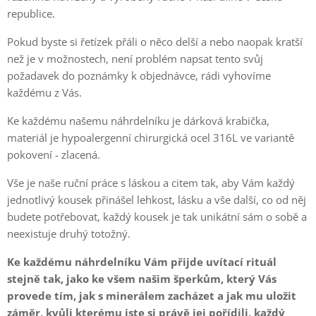
republice.
Pokud byste si řetízek přáli o něco delší a nebo naopak kratší
než je v možnostech, není problém napsat tento svůj
požadavek do poznámky k objednávce, rádi vyhovíme
každému z Vás.
Ke každému našemu náhrdelníku je dárková krabička,
materiál je hypoalergenní chirurgická ocel 316L ve variantě
pokovení - zlacená.
Vše je naše ruční práce s láskou a citem tak, aby Vám každý
jednotlivý kousek přinášel lehkost, lásku a vše další, co od něj
budete potřebovat, každý kousek je tak unikátní sám o sobě a
neexistuje druhý totožný.
Ke každému náhrdelníku Vám přijde uvítací rituál
stejně tak, jako ke všem našim šperkům, který Vás
provede tím, jak s minerálem zacházet a jak mu uložit
záměr, kvůli kterému jste si právě jej pořídili, každý