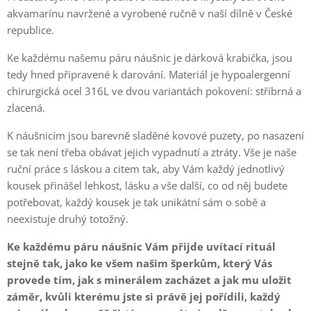
akvamarínu navržené a vyrobené ručně v naší dílně v České
republice.
Ke každému našemu páru náušnic je dárková krabička, jsou
tedy hned připravené k darování. Materiál je hypoalergenní
chirurgická ocel 316L ve dvou variantách pokovení: stříbrná a
zlacená.
K náušnicím jsou barevně sladěné kovové puzety, po nasazení
se tak není třeba obávat jejich vypadnutí a ztráty. Vše je naše
ruční práce s láskou a citem tak, aby Vám každý jednotlivý
kousek přinášel lehkost, lásku a vše další, co od něj budete
potřebovat, každý kousek je tak unikátní sám o sobě a
neexistuje druhý totožný.
Ke každému páru náušnic Vám přijde uvítací rituál
stejně tak, jako ke všem našim šperkům, který Vás
provede tím, jak s minerálem zacházet a jak mu uložit
záměr, kvůli kterému jste si právě jej pořídili, každý