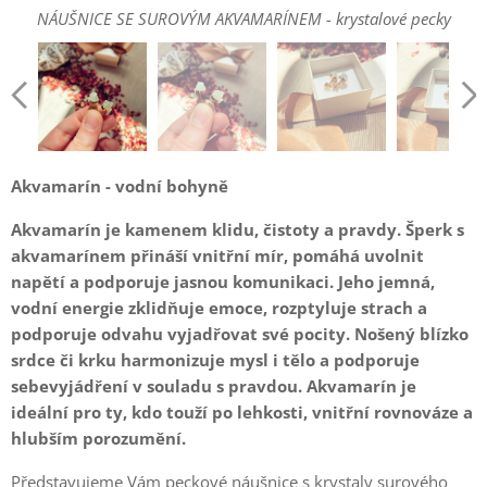
NÁUŠNICE SE SUROVÝM AKVAMARÍNEM - krystalové pecky
NÁUŠNICE SE SUROVÝM AKVAMARÍNEM - krystalové pecky
NÁUŠNICE SE SUROVÝM AKVAMARÍNEM - krystalové pecky
NÁUŠNICE SE SUROVÝM AKVAMARÍNEM - krystalové pecky
NÁUŠNICE SE SUROVÝM AKVAMARÍNEM - krystalové pecky
Akvamarín - vodní bohyně
Akvamarín je kamenem klidu, čistoty a pravdy. Šperk s
akvamarínem přináší vnitřní mír, pomáhá uvolnit
napětí a podporuje jasnou komunikaci. Jeho jemná,
vodní energie zklidňuje emoce, rozptyluje strach a
podporuje odvahu vyjadřovat své pocity. Nošený blízko
srdce či krku harmonizuje mysl i tělo a podporuje
sebevyjádření v souladu s pravdou. Akvamarín je
ideální pro ty, kdo touží po lehkosti, vnitřní rovnováze a
hlubším porozumění.
Představujeme Vám peckové náušnice s krystaly surového