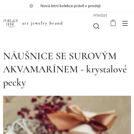
💎Nová letní kolekce právě v prodeji💎
Hledat
art jewelry brand
NÁUŠNICE SE SUROVÝM
AKVAMARÍNEM - krystalové
pecky