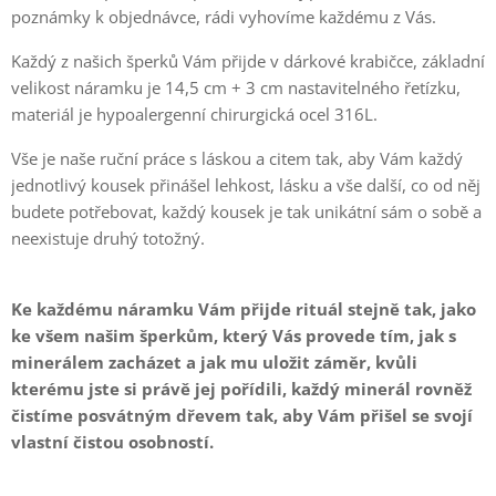
poznámky k objednávce, rádi vyhovíme každému z Vás.
Každý z našich šperků Vám přijde v dárkové krabičce, základní
velikost náramku je 14,5 cm + 3 cm nastavitelného řetízku,
materiál je hypoalergenní chirurgická ocel
316L
.
Vše je naše ruční práce s láskou a citem tak, aby Vám každý
jednotlivý kousek přinášel lehkost, lásku a vše další, co od něj
budete potřebovat, každý kousek je tak unikátní sám o sobě a
neexistuje druhý totožný.
Ke každému náramku Vám přijde rituál stejně tak, jako
ke všem našim šperkům, který Vás provede tím, jak s
minerálem zacházet a jak mu uložit záměr, kvůli
kterému jste si právě jej pořídili, každý minerál rovněž
čistíme posvátným dřevem tak, aby Vám přišel se svojí
vlastní čistou osobností.