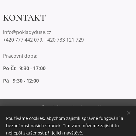
KONTAKT
info@pokladyduse.cz
+420 777 442 079, +420 733 121 729
Pracovní doba:
Po-Čt 9:30 - 17:00
Pá 9:30 - 12:00
Vytvořeno službou
Webnode
Cookies
Používáme cookies, abychom zajistili správné fungování a
Měna
bezpečnost našich stránek. Tím vám můžeme zajistit tu
CZK Kč
EUR €
nejlepší zkušenost při jejich návštěvě.