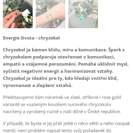
Energie života - chryzokol
Chryzokol je kámen klidu, míru a komunikace. Šperk s
chryzokolem podporuje otevřenost v komunikaci,
empatii a vzájemné porozumění. Pomáhá uklidnit mysl,
vyčistit negativní energii a harmonizovat vztahy.
Chryzokol je ideální pro ty, kdo hledají vnitřní klid,
vyrovnanost a zlepšení vztahů.
Představujeme Vám náramek ve zlaté, stříbrné i rose gold
variantě se vsazeným kouskem surového chryzokolu
navržený a vyrobený
ručně v naší dílně v České republice.
V případě, že byste si jej přáli ještě o něco větší a nebo naopak
menší, není problém napsat tento svůj požadavek do