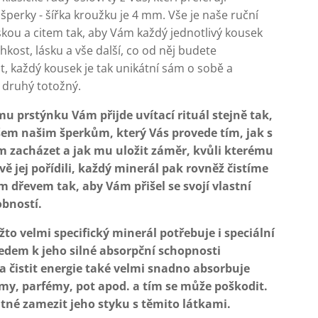
 šperky - šířka kroužku je 4 mm. Vše je naše ruční
skou a citem tak, aby Vám každý jednotlivý kousek
ehkost, lásku a vše další, co od něj budete
, každý kousek je tak unikátní sám o sobě a
 druhý totožný.
u prstýnku Vám přijde uvítací rituál stejně tak,
šem našim šperkům, který Vás provede tím, jak s
 zacházet a jak mu uložit záměr, kvůli kterému
ávě jej pořídili, každý minerál pak rovněž čistíme
 dřevem tak, aby Vám přišel se svojí vlastní
obností.
žto velmi specifický minerál potřebuje i speciální
ledem k jeho silné absorpční schopnosti
a čistit energie také velmi snadno absorbuje
my, parfémy, pot apod. a tím se může poškodit.
utné zamezit jeho styku s těmito látkami.