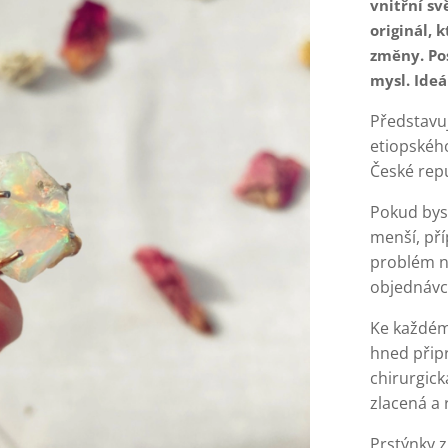
vnitřní s
originál, 
změny. Pos
mysl. Ideá
Představu
etiopského
České repu
Pokud byst
menší, pří
problém n
objednávc
Ke každém
hned připr
chirurgick
zlacená a 
Prstýnky z 