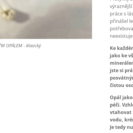
výraznější
práce s lá
přinášel l
potřebovat
neexistuje
M OPÁLEM - klasický
M OPÁLEM - klasický
M OPÁLEM - klasický
Ke každém
jako ke v
minerálem
jste si pr
posvátným
čistou os
Opál jako
péči. Vzh
vtahovat 
vodu, kré
Je tedy n