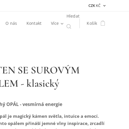
CZK
KČ
Hledat
O nás
Kontakt
Více
Košík
TEN SE SUROVÝM
EM - klasický
hý OPÁL - vesmírná energie
pál je magický kámen světla, intuice a emocí.
mto opálem přináší jemné vlny inspirace, zrcadlí