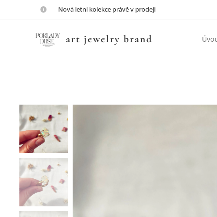
💎Nová letní kolekce právě v prodeji💎
art jewelry brand
Úvo