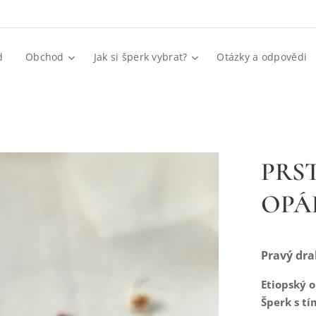
d
Obchod
Jak si šperk vybrat?
Otázky a odpovědi
PRS
OPÁL
Pravý dra
Etiopský o
Šperk s tí