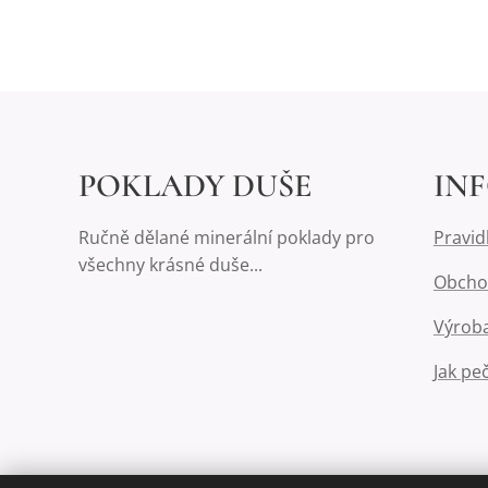
POKLADY DUŠE
IN
Ručně dělané minerální poklady pro
Pravid
všechny krásné duše...
Obcho
Výroba
Jak pe