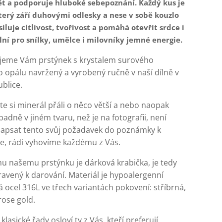
vět a podporuje hluboké sebepoznání. Každý kus je
který září duhovými odlesky a nese v sobě kouzlo
iluje citlivost, tvořivost a pomáhá otevřít srdce i
lní pro snílky, umělce i milovníky jemné energie.
jeme Vám prstýnek s krystalem surového
 opálu navržený a vyrobený ručně v naší dílně v
blice.
e si minerál přáli o něco větší a nebo naopak
padně v jiném tvaru, než je na fotografii, není
apsat tento svůj požadavek do poznámky k
e, rádi vyhovíme každému z Vás.
u našemu prstýnku je dárková krabička, je tedy
avený k darování. Materiál je hypoalergenní
á ocel 316L ve třech variantách pokovení: stříbrná,
rose gold.
klasické řady osloví ty z Vás, kteří preferují