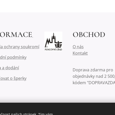
FORMACE
OBCHOD
la ochrany soukromí
O nás
Kontakt
dní podmínky
 a dodání
Doprava zdarma pro
objednávky nad 2 500,
čovat o šperky
kódem "DOPRAVAZD
ečnost našich stránek. Tím vám