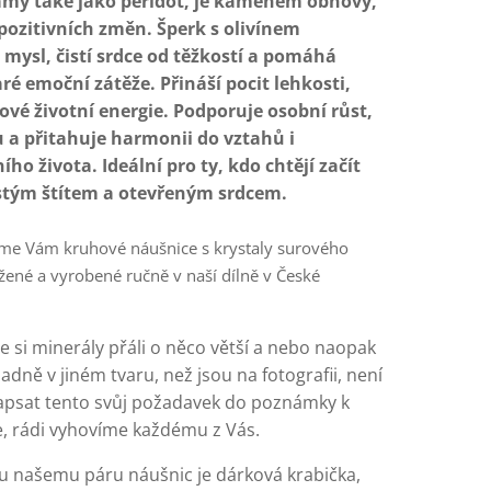
ámý také jako peridot, je kamenem obnovy,
 pozitivních změn. Šperk s olivínem
 mysl, čistí srdce od těžkostí a pomáhá
aré emoční zátěže. Přináší pocit lehkosti,
ové životní energie. Podporuje osobní růst,
lu a přitahuje harmonii do vztahů i
ho života. Ideální pro ty, kdo chtějí začít
istým štítem a otevřeným srdcem.
me Vám kruhové náušnice s krystaly surového
žené a vyrobené ručně v naší dílně v České
 si minerály přáli o něco větší a nebo naopak
adně v jiném tvaru, než jsou na fotografii, není
psat tento svůj požadavek do poznámky k
, rádi vyhovíme každému z Vás.
 našemu páru náušnic je dárková krabička,