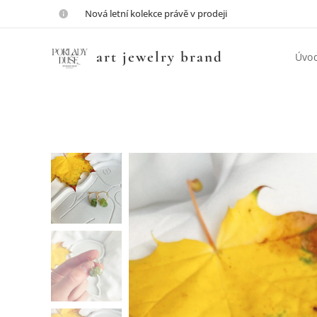
💎Nová letní kolekce právě v prodeji💎
art jewelry brand
Úvo