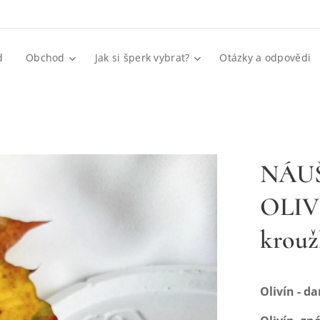
d
Obchod
Jak si šperk vybrat?
Otázky a odpovědi
NÁU
OLIVÍ
krouž
Olivín - d