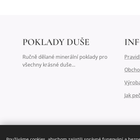
POKLADY DUŠE
IN
Ručně dělané minerální poklady pro
Pravid
všechny krásné duše...
Obcho
Výroba
Jak pe
Používáme cookies, abychom zajistili správné fungování a bezp