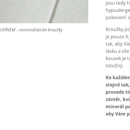
jsou tedy h
hypoalergen
pokovení: s
Kroužky jso
VÍNEM - minimalistické kroužky
VÍNEM - minimalistické kroužky
VÍNEM - minimalistické kroužky
je pouze 0,
tak, aby Vá
lásku a vše
kousek je t
totožný.
Ke každému
stejně tak
provede tí
záměr, kvůl
minerál p
aby Vám př