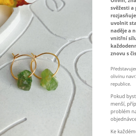
Olivín, zn
svěžesti a
rozjasňuje
uvolnit st
naděje a n
vnitřní sí
každodenní
znovu s č
Představuje
olivínu navr
republice.
Pokud byste
menší, příp
problém na
objednávce
Ke každému