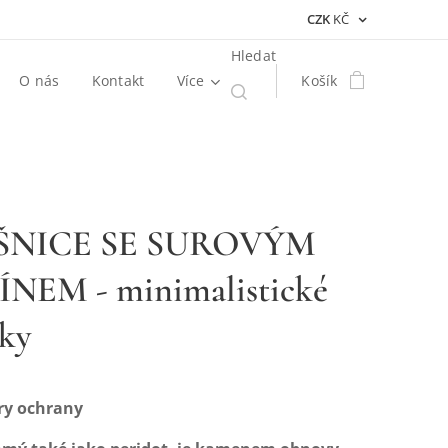
CZK
KČ
Hledat
O nás
Kontakt
Více
Košík
ŠNICE SE SUROVÝM
NEM - minimalistické
ky
ary ochrany