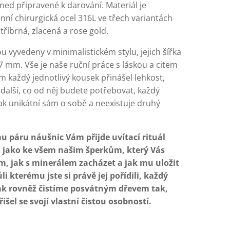
ned připravené k darování. Materiál je
ní chirurgická ocel 316L ve třech variantách
tříbrná, zlacená a rose gold.
u vyvedeny v minimalistickém stylu, jejich šířka
7 mm. Vše je naše ruční práce s láskou a citem
m každý jednotlivý kousek přinášel lehkost,
 další, co od něj budete potřebovat, každý
ak unikátní sám o sobě a neexistuje druhý
 páru náušnic Vám přijde uvítací rituál
, jako ke všem našim šperkům, který Vás
m, jak s minerálem zacházet a jak mu uložit
i kterému jste si právě jej pořídili, každý
ak rovněž čistíme posvátným dřevem tak,
išel se svojí vlastní čistou osobností.