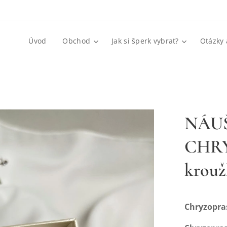
Úvod
Obchod
Jak si šperk vybrat?
Otázky 
NÁU
CHRY
krouž
Chryzopras