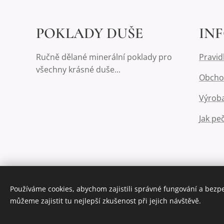
POKLADY DUŠE
IN
Ručně dělané minerální poklady pro
Pravid
všechny krásné duše...
Obcho
Výroba
Jak pe
Používáme cookies, abychom zajistili správné fungování a bezp
můžeme zajistit tu nejlepší zkušenost při jejich návštěvě.
Vytvořeno službou
Webnode
Cookies