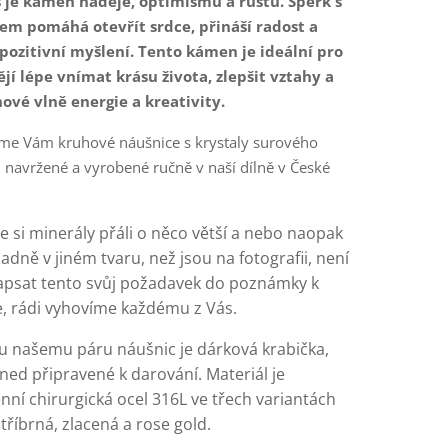
 je kámen naděje, optimismu a růstu. Šperk s
em pomáhá otevřít srdce, přináší radost a
pozitivní myšlení. Tento kámen je ideální pro
ějí lépe vnímat krásu života, zlepšit vztahy a
nové vlně energie a kreativity.
me Vám kruhové náušnice s krystaly surového
 navržené a vyrobené ručně v naší dílně v České
 si minerály přáli o něco větší a nebo naopak
adně v jiném tvaru, než jsou na fotografii, není
psat tento svůj požadavek do poznámky k
, rádi vyhovíme každému z Vás.
 našemu páru náušnic je dárková krabička,
ned připravené k darování. Materiál je
ní chirurgická ocel 316L ve třech variantách
tříbrná, zlacená a rose gold.