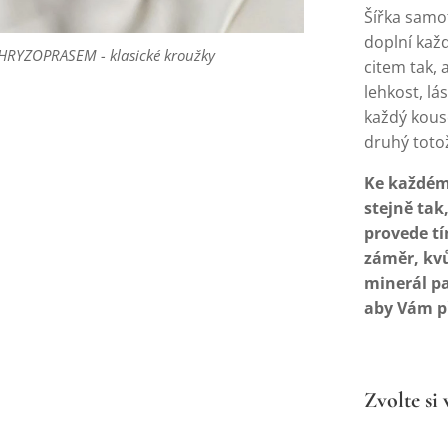
Šířka samo
doplní každ
YZOPRASEM - klasické kroužky
YZOPRASEM - klasické kroužky
YZOPRASEM - klasické kroužky
citem tak, 
lehkost, lá
každý kouse
druhý toto
Ke každému
stejně tak
provede tí
záměr, kvůl
minerál p
aby Vám př
Zvolte si 