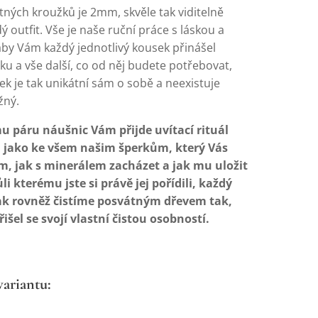
tných kroužků je 2mm, skvěle tak viditelně
ý outfit. Vše je naše ruční práce s láskou a
aby Vám každý jednotlivý kousek přinášel
sku a vše další, co od něj budete potřebovat,
k je tak unikátní sám o sobě a neexistuje
žný.
 páru náušnic Vám přijde uvítací rituál
, jako ke všem našim šperkům, který Vás
m, jak s minerálem zacházet a jak mu uložit
i kterému jste si právě jej pořídili, každý
ak rovněž čistíme posvátným dřevem tak,
išel se svojí vlastní čistou osobností.
variantu: