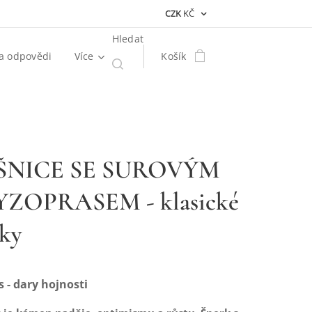
CZK
KČ
Hledat
a odpovědi
Více
Košík
ŠNICE SE SUROVÝM
ZOPRASEM - klasické
ky
 - dary hojnosti