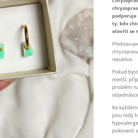
Chryzopras
chryzopras
podporuje 
ty, kdo cht
otevřít se 
Představuje
chryzoprasu
republice.
Pokud byste
menší, příp
problém na
objednávce
Ke každému
jsou tedy h
hypoalergen
pokovení: s