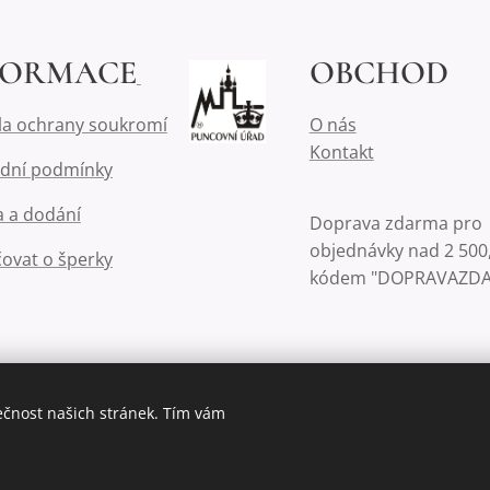
FORMACE
OBCHOD
la ochrany soukromí
O nás
Kontakt
dní podmínky
 a dodání
Doprava zdarma pro
objednávky nad 2 500,
čovat o šperky
kódem "DOPRAVAZD
ečnost našich stránek. Tím vám