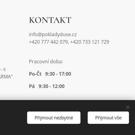
KONTAKT
info@pokladyduse.cz
+420 777 442 079, +420 733 121 729
Pracovní doba:
- s
Po-Čt 9:30 - 17:00
ARMA"
Pá 9:30 - 12:00
Přijmout nezbytné
Přijmout vše
Měna
CZK Kč
EUR €