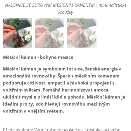
NÁUŠNICE SE SUROVÝM MĚSÍČNÍM KAMENEM - minimalistické
NÁUŠNICE SE SUROVÝM MĚSÍČNÍM KAMENEM - minimalistické
NÁUŠNICE S MĚSÍČNÍM KAMENEM - minimalistické kroužky
kroužky
kroužky
Měsíční kámen - bohyně měsíce
Měsíční kámen je symbolem intuice, ženské energie a
emocionální rovnováhy. Šperk s měsíčním kamenem
podporuje citlivost, empatii a hluboké propojení s
vnitřním světem. Pomáhá harmonizovat emoce,
uklidnit mysl a přináší klid a pohodu. Měsíční kámen je
ideální pro ty, kdo hledají rovnováhu mezi svým
vnitřním a vnějším světem.
Představujeme Vám kruhové náušnice s krystaly surového