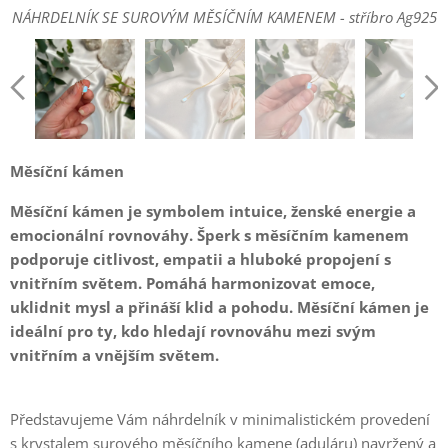
NÁHRDELNÍK SE SUROVÝM MĚSÍČNÍM KAMENEM - stříbro Ag925
NÁHRDELNÍK SE SUROVÝM MĚSÍČNÍM KAMENEM - stříbro Ag925
NÁHRDELNÍK SE SUROVÝM MĚSÍČNÍM KAMENEM - stříbro Ag925
NÁHRDELNÍK SE SUROVÝM MĚSÍČNÍM KAMENEM - stříbro Ag925
NÁHRDELNÍK SE SUROVÝM MĚSÍČNÍM KAMENEM - stříbro Ag925
NÁHRDELNÍK SE SUROVÝM MĚSÍČNÍM KAMENEM - stříbro Ag925
Měsíční kámen
Měsíční kámen je symbolem intuice, ženské energie a
emocionální rovnováhy. Šperk s měsíčním kamenem
podporuje citlivost, empatii a hluboké propojení s
vnitřním světem. Pomáhá harmonizovat emoce,
uklidnit mysl a přináší klid a pohodu. Měsíční kámen je
ideální pro ty, kdo hledají rovnováhu mezi svým
vnitřním a vnějším světem.
Představujeme Vám náhrdelník v minimalistickém provedení
s krystalem surového měsíčního kamene (aduláru) navržený a