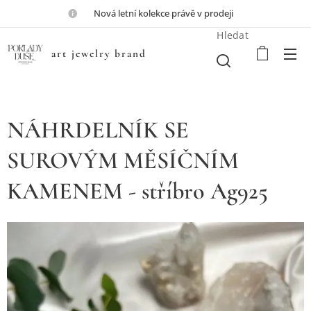
💎Nová letní kolekce právě v prodeji💎
Hledat
art jewelry brand
NÁHRDELNÍK SE
SUROVÝM MĚSÍČNÍM
KAMENEM - stříbro Ag925