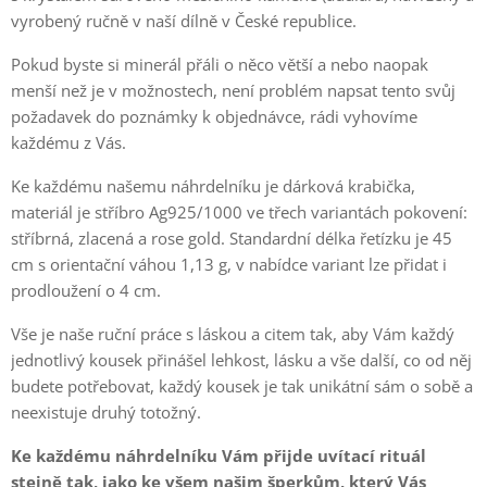
vyrobený ručně v naší dílně v České republice.
Pokud byste si minerál přáli o něco větší a nebo naopak
menší než je v možnostech, není problém napsat tento svůj
požadavek do poznámky k objednávce, rádi vyhovíme
každému z Vás.
Ke každému našemu náhrdelníku je dárková krabička,
materiál je stříbro Ag925/1000 ve třech variantách pokovení:
stříbrná, zlacená a rose gold. Standardní délka řetízku je 45
cm s orientační váhou 1,13 g, v nabídce variant lze přidat i
prodloužení o 4 cm.
Vše je naše ruční práce s láskou a citem tak, aby Vám každý
jednotlivý kousek přinášel lehkost, lásku a vše další, co od něj
budete potřebovat, každý kousek je tak unikátní sám o sobě a
neexistuje druhý totožný.
Ke každému náhrdelníku Vám přijde uvítací rituál
stejně tak, jako ke všem našim šperkům, který Vás