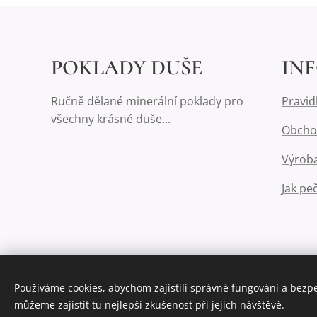
POKLADY DUŠE
IN
Ručně dělané minerální poklady pro
Pravid
všechny krásné duše...
Obcho
Výroba
Jak pe
Používáme cookies, abychom zajistili správné fungování a bezp
můžeme zajistit tu nejlepší zkušenost při jejich návštěvě.
Vytvořeno službou
Webnode
Cookies