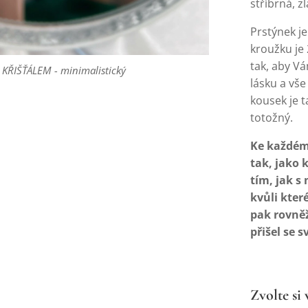
stříbrná, z
Prstýnek j
kroužku je 
tak, aby Vá
KŘIŠŤÁLEM - minimalistický
KŘIŠŤÁLEM - minimalistický
KŘIŠŤÁLEM - minimalistický
KŘIŠŤÁLEM - minimalistický
KŘIŠŤÁLEM - minimalistický
lásku a vše
kousek je t
totožný.
Ke každému
tak, jako 
tím, jak s
kvůli které
pak rovně
přišel se s
Zvolte si 