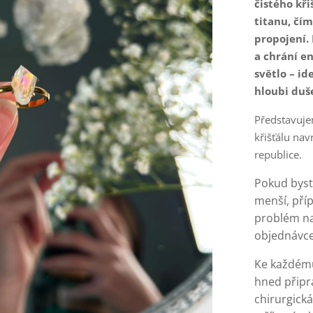
čistého kři
titanu, čím
propojení. 
a chrání en
světlo – id
hloubi duš
Představuje
křišťálu nav
republice.
Pokud byste
menší, příp
problém na
objednávce
Ke každému
hned připr
chirurgická