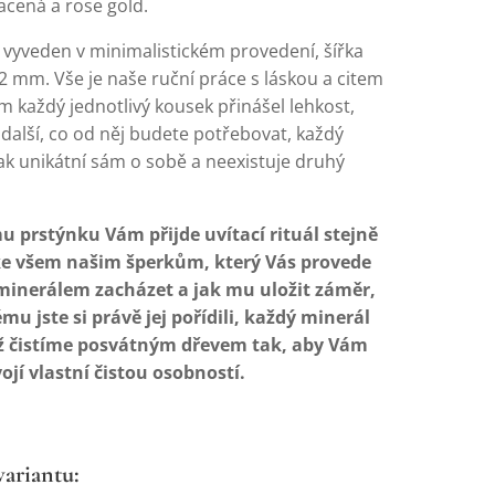
lacená a rose gold.
e vyveden v minimalistickém provedení, šířka
2 mm. Vše je naše ruční práce s láskou a citem
m každý jednotlivý kousek přinášel lehkost,
 další, co od něj budete potřebovat, každý
ak unikátní sám o sobě a neexistuje druhý
 prstýnku Vám přijde uvítací rituál stejně
ke všem našim šperkům, který Vás provede
 minerálem zacházet a jak mu uložit záměr,
mu jste si právě jej pořídili, každý minerál
ž čistíme posvátným dřevem tak, aby Vám
vojí vlastní čistou osobností.
variantu: