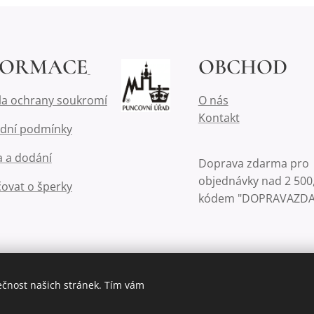
FORMACE
OBCHOD
la ochrany soukromí
O nás
Kontakt
dní podmínky
 a dodání
Doprava zdarma pro
objednávky nad 2 500,
čovat o šperky
kódem "DOPRAVAZD
ečnost našich stránek. Tím vám