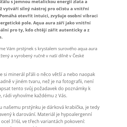
šťálu s jemnou metalickou energií zlata a
ž vytváří silný nástroj pro očistu a vnitřní
Pomáhá otevřít intuici, zvyšuje osobní vibraci
ergetické pole. Aqua aura září jako vnitřní
eální pro ty, kdo chtějí zářit autenticky a z
e.
me Vám prstýnek s krystalem surového aqua aura
ržený a vyrobený ručně v naší dílně v České
 si minerál přáli o něco větší a nebo naopak
adně v jiném tvaru, než je na fotografii, není
psat tento svůj požadavek do poznámky k
, rádi vyhovíme každému z Vás.
 našemu prstýnku je dárková krabička, je tedy
avený k darování. Materiál je hypoalergenní
 ocel 316L ve třech variantách pokovení: