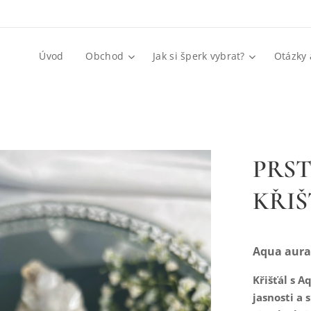
Úvod
Obchod
Jak si šperk vybrat?
Otázky 
PRST
KŘIŠ
Aqua aura 
Křišťál s 
jasnosti a 