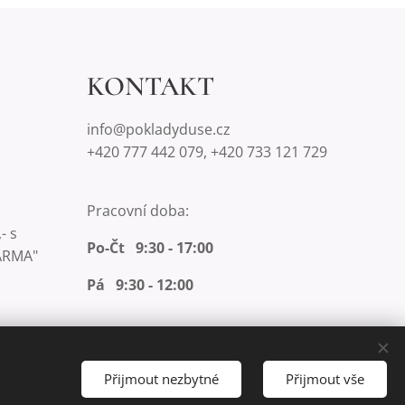
KONTAKT
info@pokladyduse.cz
+420 777 442 079, +420 733 121 729
Pracovní doba:
- s
Po-Čt 9:30 - 17:00
ARMA"
Pá 9:30 - 12:00
Přijmout nezbytné
Přijmout vše
Měna
CZK Kč
EUR €