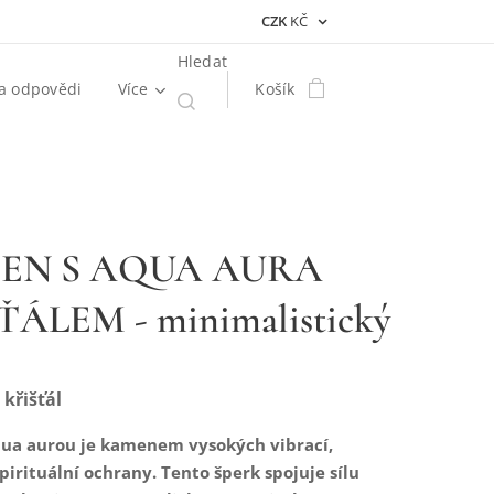
CZK
KČ
Hledat
a odpovědi
Více
Košík
EN S AQUA AURA
ŤÁLEM - minimalistický
křišťál
Aqua aurou je kamenem vysokých vibrací,
spirituální ochrany. Tento šperk spojuje sílu