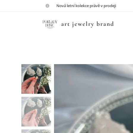
💎Nová letní kolekce právě v prodeji💎
art jewelry brand